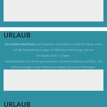
URLAUB
Sie erhalten Nachlässe
auf Ersatzteile und Artikel im Zubehör-Shop, sowie
auf alle Reparaturleistungen für Mitarbeiterfahrzeuge und von
Verwandtschaft 1. Grades.
Natürlich bieten wir Ihnen auch exklusive Sonderkonditionen auf Neu- und
Gebrauchtwagen sowie Mitarbeiterrabatte auf unsere Mietwagen.
URLAUB