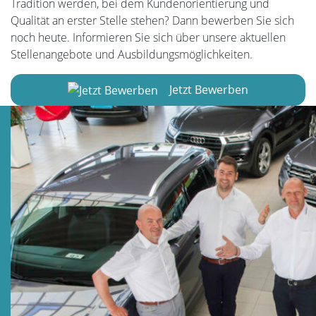
KARRIERE
Tradition werden, bei dem Kundenorientierung und
Qualität an erster Stelle stehen? Da
nn bewerben Sie sich
noch heute.
Informieren Sie sich über unsere aktuellen
Stellenangebote und Ausbildungsmöglichkeiten.
PROBEFAHRT
Jetzt Bewerben
FAHRZEUGBESTAND
Neuwagen
Gebrauchtwagen
Gewerbe-