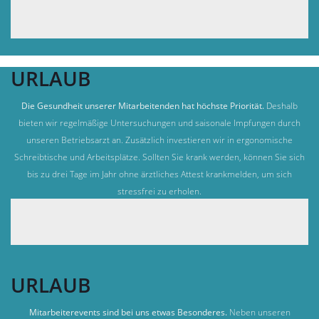
Unternehmen
URLAUB
Die Gesundheit unserer Mitarbeitenden hat höchste Priorität.
Deshalb
bieten wir regelmäßige Untersuchungen und saisonale Impfungen durch
unseren Betriebsarzt an. Zusätzlich investieren wir in ergonomische
Schreibtische und Arbeitsplätze. Sollten Sie krank werden, können Sie sich
bis zu drei Tage im Jahr ohne ärztliches Attest krankmelden, um sich
stressfrei zu erholen.
URLAUB
Mitarbeiterevents sind bei uns etwas Besonderes.
Neben unseren