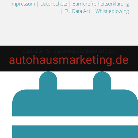
Impressum
|
Datenschutz
|
Barrierefreiheitserklärung
|
EU Data Act |
Whistleblowing
Webseite, Verkaufskonzepte & Content von