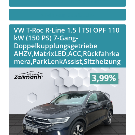
» Zurück zu den Suchergebnissen
» Fahrzeug Detailsuche
VW T-Roc R-Line 1.5 l TSI OPF 110
kW (150 PS) 7-Gang-
Doppelkupplungsgetriebe
AHZV,MatrixLED,ACC,Rückfahrka
mera,ParkLenkAssist,Sitzheizung