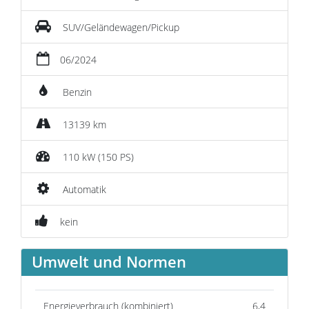
SUV/Geländewagen/Pickup
06/2024
Benzin
13139 km
110 kW (150 PS)
Automatik
kein
Umwelt und Normen
Energieverbrauch (kombiniert)
6,4