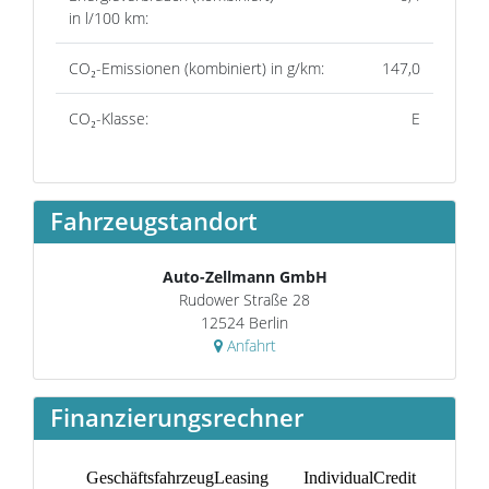
in l/100 km:
CO₂-Emissionen (kombiniert) in g/km:
147,0
CO₂-Klasse:
E
Fahrzeugstandort
Auto-Zellmann GmbH
Rudower Straße 28
12524 Berlin
Anfahrt
Finanzierungsrechner
tLeasing
GeschäftsfahrzeugLeasing
IndividualCredit